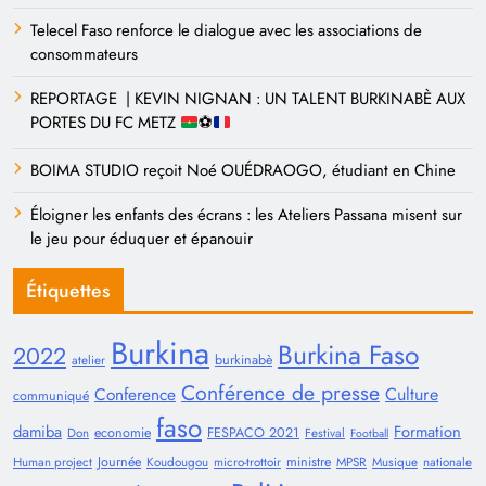
Telecel Faso renforce le dialogue avec les associations de
consommateurs
REPORTAGE | KEVIN NIGNAN : UN TALENT BURKINABÈ AUX
PORTES DU FC METZ
⚽
BOIMA STUDIO reçoit Noé OUÉDRAOGO, étudiant en Chine
Éloigner les enfants des écrans : les Ateliers Passana misent sur
le jeu pour éduquer et épanouir
Étiquettes
Burkina
Burkina Faso
2022
burkinabè
atelier
Conférence de presse
Conference
Culture
communiqué
faso
damiba
Formation
economie
FESPACO 2021
Don
Festival
Football
Journée
ministre
Human project
Koudougou
micro-trottoir
MPSR
Musique
nationale