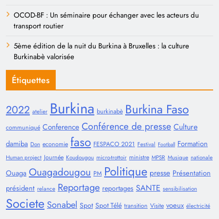
OCOD-BF : Un séminaire pour échanger avec les acteurs du
transport routier
5ème édition de la nuit du Burkina à Bruxelles : la culture
Burkinabè valorisée
Étiquettes
Burkina
Burkina Faso
2022
burkinabè
atelier
Conférence de presse
Conference
Culture
communiqué
faso
damiba
Formation
economie
FESPACO 2021
Don
Festival
Football
Journée
ministre
Human project
Koudougou
micro-trottoir
MPSR
Musique
nationale
Politique
Ouagadougou
presse
Ouaga
Présentation
PM
Reportage
SANTE
président
reportages
relance
sensibilisation
Societe
Sonabel
voeux
Spot
Spot Télé
transition
Visite
électricité