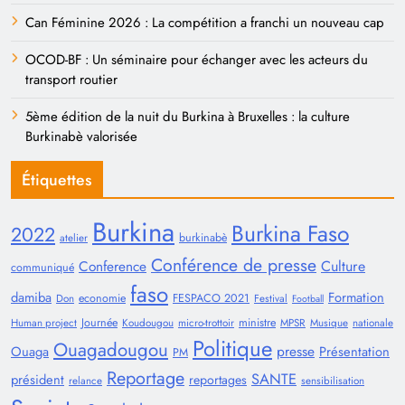
Can Féminine 2026 : La compétition a franchi un nouveau cap
OCOD-BF : Un séminaire pour échanger avec les acteurs du
transport routier
5ème édition de la nuit du Burkina à Bruxelles : la culture
Burkinabè valorisée
Étiquettes
Burkina
Burkina Faso
2022
burkinabè
atelier
Conférence de presse
Conference
Culture
communiqué
faso
damiba
Formation
economie
FESPACO 2021
Don
Festival
Football
Journée
ministre
Human project
Koudougou
micro-trottoir
MPSR
Musique
nationale
Politique
Ouagadougou
presse
Ouaga
Présentation
PM
Reportage
SANTE
président
reportages
relance
sensibilisation