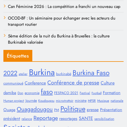
Can Féminine 2026 : La compétition a franchi un nouveau cap
OCOD-BF : Un séminaire pour échanger avec les acteurs du
transport routier
5ème édition de la nuit du Burkina à Bruxelles : la culture
Burkinabè valorisée
Étiquettes
Burkina
Burkina Faso
2022
burkinabè
atelier
Conférence de presse
Conference
Culture
communiqué
faso
damiba
Formation
economie
FESPACO 2021
Don
Festival
Football
Journée
ministre
Human project
Koudougou
micro-trottoir
MPSR
Musique
nationale
Politique
Ouagadougou
presse
Ouaga
Présentation
PM
Reportage
SANTE
président
reportages
relance
sensibilisation