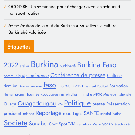
OCOD-BF : Un séminaire pour échanger avec les acteurs du
transport routier
5ème édition de la nuit du Burkina à Bruxelles : la culture
Burkinabè valorisée
Étiquettes
Burkina
Burkina Faso
2022
burkinabè
atelier
Conférence de presse
Conference
Culture
communiqué
faso
damiba
Formation
economie
FESPACO 2021
Don
Festival
Football
Journée
ministre
Human project
Koudougou
micro-trottoir
MPSR
Musique
nationale
Politique
Ouagadougou
presse
Ouaga
Présentation
PM
Reportage
SANTE
président
reportages
relance
sensibilisation
Societe
Sonabel
voeux
Spot
Spot Télé
transition
Visite
électricité