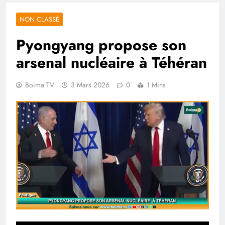
NON CLASSÉ
Pyongyang propose son
arsenal nucléaire à Téhéran
Boima TV
3 Mars 2026
0
1 Mins