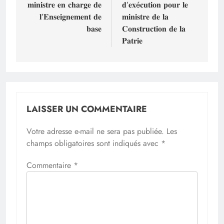
𝐦𝐢𝐧𝐢𝐬𝐭𝐫𝐞 𝐞𝐧 𝐜𝐡𝐚𝐫𝐠𝐞 𝐝𝐞
𝐝’𝐞𝐱é𝐜𝐮𝐭𝐢𝐨𝐧 𝐩𝐨𝐮𝐫 𝐥𝐞
𝐥’𝐄𝐧𝐬𝐞𝐢𝐠𝐧𝐞𝐦𝐞𝐧𝐭 𝐝𝐞
𝐦𝐢𝐧𝐢𝐬𝐭𝐫𝐞 𝐝𝐞 𝐥𝐚
𝐛𝐚𝐬𝐞‎
𝐂𝐨𝐧𝐬𝐭𝐫𝐮𝐜𝐭𝐢𝐨𝐧 𝐝𝐞 𝐥𝐚
𝐏𝐚𝐭𝐫𝐢𝐞
LAISSER UN COMMENTAIRE
Votre adresse e-mail ne sera pas publiée.
Les
champs obligatoires sont indiqués avec
*
Commentaire
*