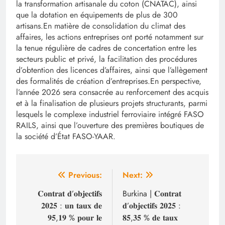
la transformation artisanale du coton (CNATAC), ainsi
que la dotation en équipements de plus de 300
artisans.‎‎En matière de consolidation du climat des
affaires, les actions entreprises ont porté notamment sur
la tenue régulière de cadres de concertation entre les
secteurs public et privé, la facilitation des procédures
d’obtention des licences d’affaires, ainsi que l’allègement
des formalités de création d’entreprises.‎‎En perspective,
l’année 2026 sera consacrée au renforcement des acquis
et à la finalisation de plusieurs projets structurants, parmi
lesquels le complexe industriel ferroviaire intégré FASO
RAILS, ainsi que l’ouverture des premières boutiques de
la société d’État FASO-YAAR.
Navigation
Previous:
Next:
de
𝐂𝐨𝐧𝐭𝐫𝐚𝐭 𝐝’𝐨𝐛𝐣𝐞𝐜𝐭𝐢𝐟𝐬
Burkina | ‎𝐂𝐨𝐧𝐭𝐫𝐚𝐭
𝟐𝟎𝟐𝟓 : 𝐮𝐧 𝐭𝐚𝐮𝐱 𝐝𝐞
𝐝’𝐨𝐛𝐣𝐞𝐜𝐭𝐢𝐟𝐬 𝟐𝟎𝟐𝟓 :
l’article
𝟗𝟓,𝟏𝟗 % 𝐩𝐨𝐮𝐫 𝐥𝐞
𝟖𝟓,𝟑𝟓 % 𝐝𝐞 𝐭𝐚𝐮𝐱