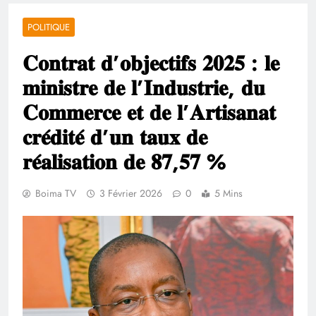
POLITIQUE
𝐂𝐨𝐧𝐭𝐫𝐚𝐭 𝐝’𝐨𝐛𝐣𝐞𝐜𝐭𝐢𝐟𝐬 𝟐𝟎𝟐𝟓 : 𝐥𝐞
𝐦𝐢𝐧𝐢𝐬𝐭𝐫𝐞 𝐝𝐞 𝐥’𝐈𝐧𝐝𝐮𝐬𝐭𝐫𝐢𝐞, 𝐝𝐮
𝐂𝐨𝐦𝐦𝐞𝐫𝐜𝐞 𝐞𝐭 𝐝𝐞 𝐥’𝐀𝐫𝐭𝐢𝐬𝐚𝐧𝐚𝐭
𝐜𝐫𝐞́𝐝𝐢𝐭𝐞́ 𝐝’𝐮𝐧 𝐭𝐚𝐮𝐱 𝐝𝐞
𝐫𝐞́𝐚𝐥𝐢𝐬𝐚𝐭𝐢𝐨𝐧 𝐝𝐞 𝟖𝟕,𝟓𝟕 %
Boima TV
3 Février 2026
0
5 Mins