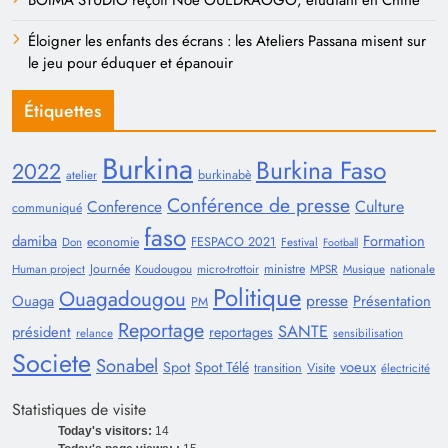
BOIMA STUDIO reçoit Noé OUÉDRAOGO, étudiant en Chine
Éloigner les enfants des écrans : les Ateliers Passana misent sur
le jeu pour éduquer et épanouir
Étiquettes
Burkina
Burkina Faso
2022
burkinabè
atelier
Conférence de presse
Conference
Culture
communiqué
faso
damiba
Formation
economie
FESPACO 2021
Don
Festival
Football
Journée
ministre
Human project
Koudougou
micro-trottoir
MPSR
Musique
nationale
Politique
Ouagadougou
presse
Ouaga
Présentation
PM
Reportage
SANTE
président
reportages
relance
sensibilisation
Societe
Sonabel
voeux
Spot
Spot Télé
transition
Visite
électricité
Statistiques de visite
Today's visitors:
14