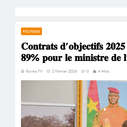
POLITIQUE
𝐂𝐨𝐧𝐭𝐫𝐚𝐭𝐬 𝐝’𝐨𝐛𝐣𝐞𝐜𝐭𝐢𝐟𝐬 𝟐𝟎𝟐
𝟖𝟗% 𝐩𝐨𝐮𝐫 𝐥𝐞 𝐦𝐢𝐧𝐢𝐬𝐭𝐫𝐞 𝐝𝐞 𝐥
Boima TV
2 Février 2026
0
4 Mins