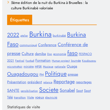
5ème édition de la nuit du Burkina à Bruxelles : la
culture Burkinabè valorisée
Étiquettes
Burkina
Burkina
2022
burkinabè
atelier
Faso
Conférence de
Conference
communiqué
faso
presse
Culture
damiba
economie
FESPACO
Don
Formation
2021
Journée
Festival
Human project
Koudougou
Football
Ouaga
ministre
micro-trottoir
MPSR
Musique
nationale
Politique
Ouagadougou
presse
PM
Reportage
Présentation
président
reportages
relance
Societe
Sonabel
SANTE
Spot
Spot
sensibilisation
voeux
Télé
transition
Visite
électricité
Statistiques de visite