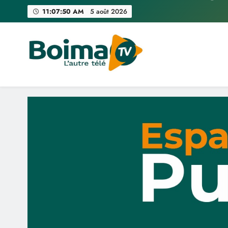
Skip
11:07:51 AM
5 août 2026
to
content
Éloigner 
Boima TV
L'Autre Télé