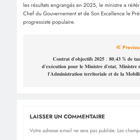
les résultats engrangés en 2025, le ministre a réité
Chef du Gouvernement et de Son Excellence le Prés
progressiste populaire.‎‎
Navigation
Previou
de
𝐂𝐨𝐧𝐭𝐫𝐚𝐭 𝐝’𝐨𝐛𝐣𝐞𝐜𝐭𝐢𝐟𝐬 𝟐𝟎𝟐𝟓 : 𝟖𝟎,𝟒𝟑 % 𝐝𝐞 𝐭𝐚
𝐝’𝐞𝐱é𝐜𝐮𝐭𝐢𝐨𝐧 𝐩𝐨𝐮𝐫 𝐥𝐞 𝐌𝐢𝐧𝐢𝐬𝐭𝐫𝐞 𝐝’e𝐭𝐚𝐭, 𝐌𝐢𝐧𝐢𝐬𝐭𝐫𝐞 
l’article
𝐥’𝐀𝐝𝐦𝐢𝐧𝐢𝐬𝐭𝐫𝐚𝐭𝐢𝐨𝐧 𝐭𝐞𝐫𝐫𝐢𝐭𝐨𝐫𝐢𝐚𝐥𝐞 𝐞𝐭 𝐝𝐞 𝐥𝐚 𝐌𝐨𝐛𝐢𝐥
LAISSER UN COMMENTAIRE
Votre adresse e-mail ne sera pas publiée.
Les champs