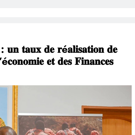
 : 𝐮𝐧 𝐭𝐚𝐮𝐱 𝐝𝐞 𝐫é𝐚𝐥𝐢𝐬𝐚𝐭𝐢𝐨𝐧 𝐝𝐞
’é𝐜𝐨𝐧𝐨𝐦𝐢𝐞 𝐞𝐭 𝐝𝐞𝐬 𝐅𝐢𝐧𝐚𝐧𝐜𝐞𝐬‎