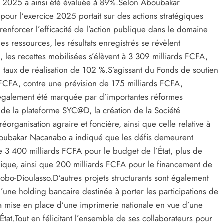
ée 2025 a ainsi été évaluée à 89%.‎‎Selon Aboubakar
é pour l’exercice 2025 portait sur des actions stratégiques
renforcer l’efficacité de l’action publique dans le domaine
des ressources, les résultats enregistrés se révèlent
at, les recettes mobilisées s’élèvent à 3 309 milliards FCFA,
 taux de réalisation de 102 %.‎S’agissant du Fonds de soutien
ds FCFA, contre une prévision de 175 milliards FCFA,
 également été marquée par d’importantes réformes
t de la plateforme SYC@D, la création de la Société
 réorganisation agraire et foncière, ainsi que celle relative à
 Aboubakar Nacanabo a indiqué que les défis demeurent
de 3 400 milliards FCFA pour le budget de l’État, plus de
tique, ainsi que 200 milliards FCFA pour le financement de
-Dioulasso.‎‎D’autres projets structurants sont également
’une holding bancaire destinée à porter les participations de
la mise en place d’une imprimerie nationale en vue d’une
tat.‎‎Tout en félicitant l’ensemble de ses collaborateurs pour