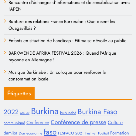
Rencontre d’échanges d’informations et de sensibilisation avec
l’APEN
Rupture des relations Franco-Burkinabe : Que disent les
Ouagavillois ?
Enfants en situation de handicap : Fitima se dévoile au public
BARKWENDÉ AFRIKA FESTIVAL 2026 : Quand l’Afrique
rayonne en Allemagne !
Musique Burkinabé : Un colloque pour renforcer la
consommation locale
Étiquettes
Burkina
Burkina Faso
2022
burkinabè
atelier
Conférence de presse
Conference
Culture
communiqué
faso
damiba
Formation
economie
FESPACO 2021
Don
Festival
Football