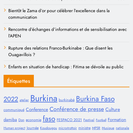
Bientôt le Zama d’or pour célébrer l’excellence dans la
communication
Rencontre d’échanges d’informations et de sensibilisation avec
l’APEN
Rupture des relations Franco-Burkinabe : Que disent les
Ouagavillois ?
Enfants en situation de handicap : Fitima se dévoile au public
Étiquettes
Burkina
Burkina Faso
2022
burkinabè
atelier
Conférence de presse
Conference
Culture
communiqué
faso
damiba
Formation
economie
FESPACO 2021
Don
Festival
Football
Journée
ministre
Human project
Koudougou
micro-trottoir
MPSR
Musique
nationale