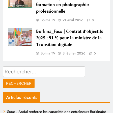
formation en photographie
professionnelle
Boima TV
21 avril 2026
0
Burkina_Faso | 𝐂𝐨𝐧𝐭𝐫𝐚𝐭 𝐝’𝐨𝐛𝐣𝐞𝐜𝐭𝐢𝐟𝐬
𝟐𝟎𝟐𝟓 : 𝟗𝟏 % 𝐩𝐨𝐮𝐫 𝐥𝐚 𝐦𝐢𝐧𝐢𝐬𝐭𝐫𝐞 𝐝𝐞 𝐥𝐚
𝐓𝐫𝐚𝐧𝐬𝐢𝐭𝐢𝐨𝐧 𝐝𝐢𝐠𝐢𝐭𝐚𝐥𝐞
Boima TV
3 février 2026
0
Rechercher :
Articles récents
Suudu Andal renforce les capacités des entraîneurs Burkinabè