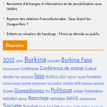
Rencontre d’échanges d’informations et de sensibilisation avec
l’APEN
Rupture des relations Franco-Burkinabe : Que disent les
Ouagavillois ?
Enfants en situation de handicap : Fitima se dévoile au public
Étiquettes
Burkina
Burkina Faso
2022
burkinabè
atelier
Conférence de presse
Conference
Culture
communiqué
faso
damiba
Formation
economie
FESPACO 2021
Don
Festival
Football
Journée
ministre
Human project
Koudougou
micro-trottoir
MPSR
Musique
nationale
Politique
Ouagadougou
presse
Ouaga
Présentation
PM
Reportage
SANTE
président
reportages
relance
sensibilisation
Societe
Sonabel
voeux
Spot
Spot Télé
transition
Visite
électricité