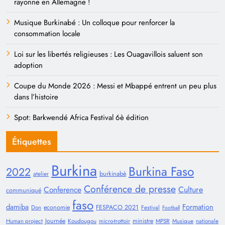
rayonne en Allemagne !
Musique Burkinabé : Un colloque pour renforcer la
consommation locale
Loi sur les libertés religieuses : Les Ouagavillois saluent son
adoption
Coupe du Monde 2026 : Messi et Mbappé entrent un peu plus
dans l’histoire
Spot: Barkwendé Africa Festival 6è édition
Étiquettes
Burkina
Burkina Faso
2022
burkinabè
atelier
Conférence de presse
Conference
Culture
communiqué
faso
damiba
Formation
economie
FESPACO 2021
Don
Festival
Football
Journée
ministre
Human project
Koudougou
micro-trottoir
MPSR
Musique
nationale