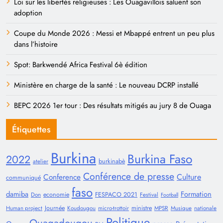
Loi sur les libertés religieuses : Les Ouagavillois saluent son
adoption
Coupe du Monde 2026 : Messi et Mbappé entrent un peu plus
dans l’histoire
Spot: Barkwendé Africa Festival 6è édition
Ministère en charge de la santé : Le nouveau DCRP installé
BEPC 2026 1er tour : Des résultats mitigés au jury 8 de Ouaga
Étiquettes
Burkina
Burkina Faso
2022
burkinabè
atelier
Conférence de presse
Conference
Culture
communiqué
faso
damiba
Formation
economie
FESPACO 2021
Don
Festival
Football
Journée
ministre
Human project
Koudougou
micro-trottoir
MPSR
Musique
nationale
Politique