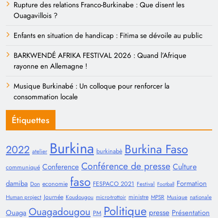
Rupture des relations Franco-Burkinabe : Que disent les
Ouagavillois ?
Enfants en situation de handicap : Fitima se dévoile au public
BARKWENDÉ AFRIKA FESTIVAL 2026 : Quand l’Afrique
rayonne en Allemagne !
Musique Burkinabé : Un colloque pour renforcer la
consommation locale
Étiquettes
Burkina
Burkina Faso
2022
burkinabè
atelier
Conférence de presse
Conference
Culture
communiqué
faso
damiba
Formation
economie
FESPACO 2021
Don
Festival
Football
Journée
ministre
Human project
Koudougou
micro-trottoir
MPSR
Musique
nationale
Politique
Ouagadougou
presse
Ouaga
Présentation
PM