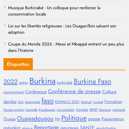
Musique Burkinabé : Un colloque pour renforcer la
consommation locale
Loi sur les libertés religieuses : Les Ouagavillois saluent son
adoption
Coupe du Monde 2026 : Messi et Mbappé entrent un peu plus
dans l’histoire
Étiquettes
Burkina
Burkina Faso
2022
burkinabè
atelier
Conférence de presse
Conference
Culture
communiqué
faso
damiba
Formation
economie
FESPACO 2021
Don
Festival
Football
Journée
ministre
Human project
Koudougou
micro-trottoir
MPSR
Musique
nationale
Politique
Ouagadougou
presse
Ouaga
Présentation
PM
Reportage
SANTE
président
reportages
relance
sensibilisation