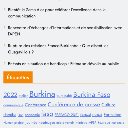
Bientôt le Zama d’or pour célébrer l’excellence dans la
communication
Rencontre d’échanges d’informations et de sensibilisation avec
l’APEN
Rupture des relations Franco-Burkinabe : Que disent les
Ouagavillois ?
Enfants en situation de handicap : Fitima se dévoile au public
Étiquettes
Burkina
Burkina Faso
2022
burkinabè
atelier
Conférence de presse
Conference
Culture
communiqué
faso
damiba
Formation
economie
FESPACO 2021
Don
Festival
Football
Journée
ministre
Human project
Koudougou
micro-trottoir
MPSR
Musique
nationale