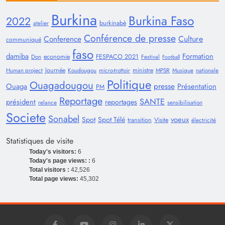
Burkina
Burkina Faso
2022
burkinabè
atelier
Conférence de presse
Conference
Culture
communiqué
faso
damiba
Formation
economie
FESPACO 2021
Don
Festival
Football
Journée
ministre
Human project
Koudougou
micro-trottoir
MPSR
Musique
nationale
Politique
Ouagadougou
presse
Ouaga
Présentation
PM
Reportage
SANTE
président
reportages
relance
sensibilisation
Societe
Sonabel
voeux
Spot
Spot Télé
transition
Visite
électricité
Statistiques de visite
Today's visitors:
6
Today's page views: :
6
Total visitors :
42,526
Total page views:
45,302