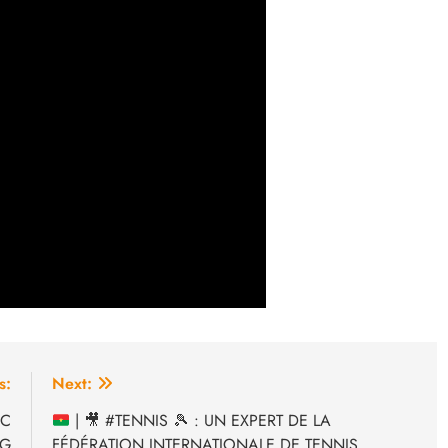
s:
Next:
IC
|
🎥
#TENNIS
🎾
: UN EXPERT DE LA
NG
FÉDÉRATION INTERNATIONALE DE TENNIS