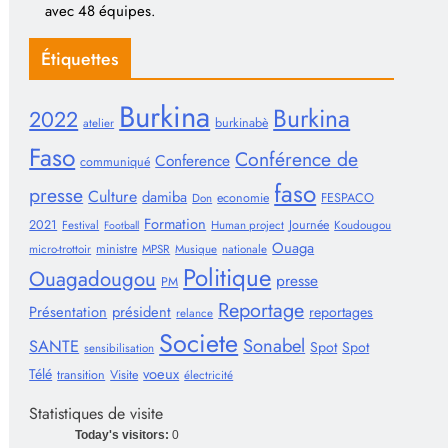
avec 48 équipes.
Étiquettes
Burkina
Burkina
2022
burkinabè
atelier
Faso
Conférence de
Conference
communiqué
faso
presse
Culture
damiba
economie
FESPACO
Don
Formation
2021
Journée
Festival
Human project
Koudougou
Football
Ouaga
ministre
micro-trottoir
MPSR
Musique
nationale
Politique
Ouagadougou
presse
PM
Reportage
Présentation
président
reportages
relance
Societe
Sonabel
SANTE
Spot
Spot
sensibilisation
voeux
Télé
transition
Visite
électricité
Statistiques de visite
Today's visitors:
0