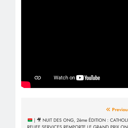
Navigation
Previou
de
|
🎥
NUIT DES ONG, 2ème ÉDITION : CATHOL
RELIEF SERVICES REMPORTE LE GRAND PRIX O