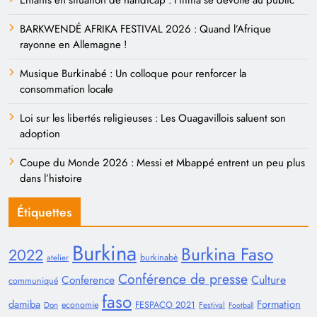
Enfants en situation de handicap : Fitima se dévoile au public
BARKWENDÉ AFRIKA FESTIVAL 2026 : Quand l’Afrique
rayonne en Allemagne !
Musique Burkinabé : Un colloque pour renforcer la
consommation locale
Loi sur les libertés religieuses : Les Ouagavillois saluent son
adoption
Coupe du Monde 2026 : Messi et Mbappé entrent un peu plus
dans l’histoire
Étiquettes
Burkina
Burkina Faso
2022
burkinabè
atelier
Conférence de presse
Conference
Culture
communiqué
faso
damiba
Formation
economie
FESPACO 2021
Don
Festival
Football