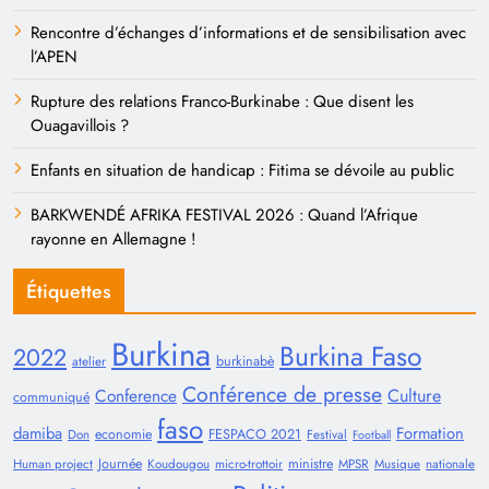
Rencontre d’échanges d’informations et de sensibilisation avec
l’APEN
Rupture des relations Franco-Burkinabe : Que disent les
Ouagavillois ?
Enfants en situation de handicap : Fitima se dévoile au public
BARKWENDÉ AFRIKA FESTIVAL 2026 : Quand l’Afrique
rayonne en Allemagne !
Étiquettes
Burkina
Burkina Faso
2022
burkinabè
atelier
Conférence de presse
Conference
Culture
communiqué
faso
damiba
Formation
economie
FESPACO 2021
Don
Festival
Football
Journée
ministre
Human project
Koudougou
micro-trottoir
MPSR
Musique
nationale