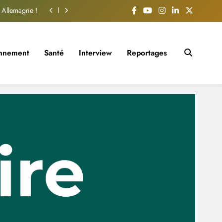
Allemagne !
ation locale
 son adoption
onnement
Santé
Interview
Reportages
ile au public
Allemagne !
ation locale
 son adoption