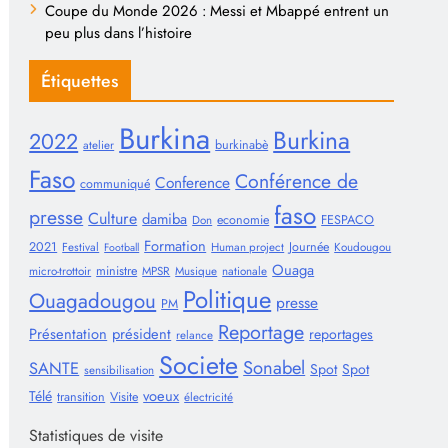
Coupe du Monde 2026 : Messi et Mbappé entrent un
peu plus dans l’histoire
Étiquettes
Burkina
Burkina
2022
burkinabè
atelier
Faso
Conférence de
Conference
communiqué
faso
presse
Culture
damiba
economie
FESPACO
Don
Formation
2021
Journée
Festival
Human project
Koudougou
Football
Ouaga
ministre
micro-trottoir
MPSR
Musique
nationale
Politique
Ouagadougou
presse
PM
Reportage
Présentation
président
reportages
relance
Societe
Sonabel
SANTE
Spot
Spot
sensibilisation
voeux
Télé
transition
Visite
électricité
Statistiques de visite