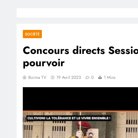
SOCIÉTÉ
Concours directs Sessi
pourvoir
Boima TV
19 Avril 2023
0
1 Mins