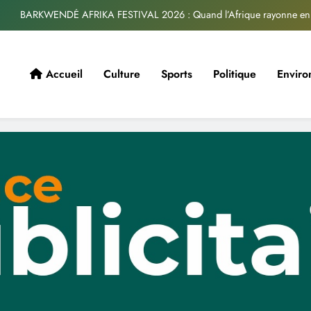
BARKWENDÉ AFRIKA FESTIVAL 2026 : Quand l’Afrique rayonne en 
Musique Burkinabé : Un colloque pour renforcer la consomm
Loi sur les libertés religieuses : Les Ouagavillois saluent
Accueil
Culture
Sports
Politique
Envir
Enfants en situation de handicap : Fitima se dévo
BARKWENDÉ AFRIKA FESTIVAL 2026 : Quand l’Afrique rayonne en 
Musique Burkinabé : Un colloque pour renforcer la consomm
Loi sur les libertés religieuses : Les Ouagavillois saluent