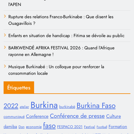
l’APEN
Rupture des relations Franco-Burkinabe : Que disent les
Ouagavillois ?
Enfants en situation de handicap : Fitima se dévoile au public
BARKWENDÉ AFRIKA FESTIVAL 2026 : Quand l’Afrique
rayonne en Allemagne !
Musique Burkinabé : Un colloque pour renforcer la
consommation locale
Étiquettes
Burkina
Burkina Faso
2022
burkinabè
atelier
Conférence de presse
Conference
Culture
communiqué
faso
damiba
Formation
economie
FESPACO 2021
Don
Festival
Football