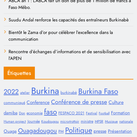
ABCA an 1 : L’ABCA fait un don de plus de 1 million de francs à
Faso Mêbo.
Suudu Andal renforce les capacités des entraîneurs Burkinabè
Bientôt le Zama d’or pour célébrer l’excellence dans la
communication
Rencontre d’échanges d’informations et de sensibilisation avec
l’APEN
Étiquettes
Burkina
Burkina Faso
2022
burkinabè
atelier
Conférence de presse
Conference
Culture
communiqué
faso
damiba
Formation
economie
FESPACO 2021
Don
Festival
Football
Journée
ministre
Human project
Koudougou
micro-trottoir
MPSR
Musique
nationale
Politique
Ouagadougou
presse
Ouaga
Présentation
PM