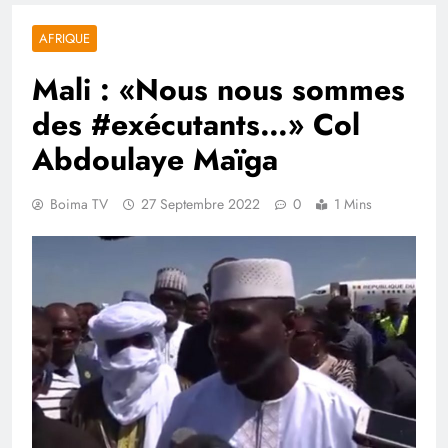
AFRIQUE
Mali : «Nous nous sommes
des #exécutants…» Col
Abdoulaye Maïga
Boima TV
27 Septembre 2022
0
1 Mins