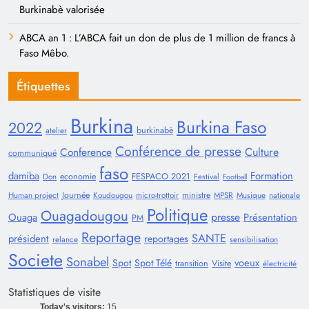
Burkinabè valorisée
ABCA an 1 : L’ABCA fait un don de plus de 1 million de francs à
Faso Mêbo.
Étiquettes
Burkina
Burkina Faso
2022
burkinabè
atelier
Conférence de presse
Conference
Culture
communiqué
faso
damiba
Formation
economie
FESPACO 2021
Don
Festival
Football
Journée
ministre
Human project
Koudougou
micro-trottoir
MPSR
Musique
nationale
Politique
Ouagadougou
presse
Ouaga
Présentation
PM
Reportage
SANTE
président
reportages
relance
sensibilisation
Societe
Sonabel
voeux
Spot
Spot Télé
transition
Visite
électricité
Statistiques de visite
Today's visitors:
15