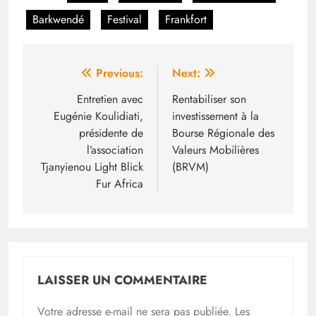
Barkwendé
Festival
Frankfort
Navigation
Previous:
Next:
de
Entretien avec
Rentabiliser son
Eugénie Koulidiati,
investissement à la
l’article
présidente de
Bourse Régionale des
l’association
Valeurs Mobilières
Tjanyienou Light Blick
(BRVM)
Fur Africa
LAISSER UN COMMENTAIRE
Votre adresse e-mail ne sera pas publiée.
Les