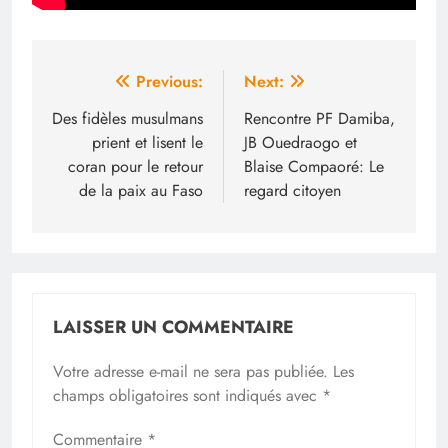
Navigation
Previous:
Next:
de
Des fidèles musulmans
Rencontre PF Damiba,
prient et lisent le
JB Ouedraogo et
l’article
coran pour le retour
Blaise Compaoré: Le
de la paix au Faso
regard citoyen
LAISSER UN COMMENTAIRE
Votre adresse e-mail ne sera pas publiée.
Les
champs obligatoires sont indiqués avec
*
Commentaire
*