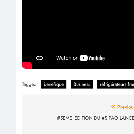
Tagged:
bénéfique
Business
réfrigérateurs fr
Navigation
Previou
de
#5EME_EDITION DU #SIPAO LANC
l’article