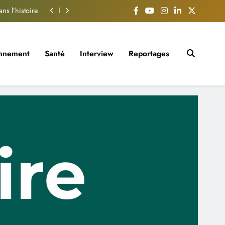
s l’histoire
al 6è édition
ation locale
onnement
Santé
Interview
Reportages
 son adoption
s l’histoire
al 6è édition