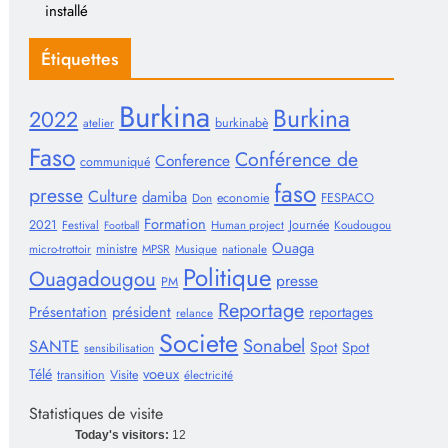
installé
Étiquettes
Burkina
Burkina
2022
burkinabè
atelier
Faso
Conférence de
Conference
communiqué
faso
presse
Culture
damiba
economie
FESPACO
Don
Formation
2021
Journée
Festival
Human project
Koudougou
Football
Ouaga
ministre
micro-trottoir
MPSR
Musique
nationale
Politique
Ouagadougou
presse
PM
Reportage
Présentation
président
reportages
relance
Societe
Sonabel
SANTE
Spot
Spot
sensibilisation
voeux
Télé
transition
Visite
électricité
Statistiques de visite
Today's visitors:
12