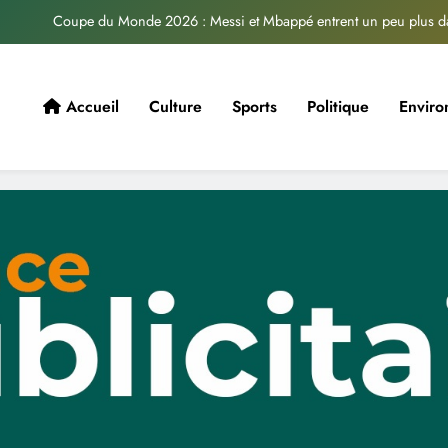
Coupe du Monde 2026 : Messi et Mbappé entrent un peu plus dan
Spot: Barkwendé Africa Festiv
Musique Burkinabé : Un colloque pour renforcer la consomm
Accueil
Culture
Sports
Politique
Envir
Loi sur les libertés religieuses : Les Ouagavillois saluent
Coupe du Monde 2026 : Messi et Mbappé entrent un peu plus dan
Spot: Barkwendé Africa Festiv