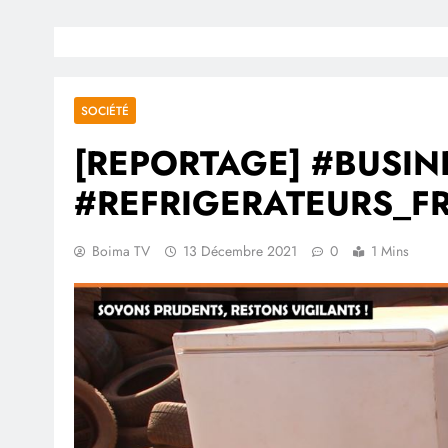
SOCIÉTÉ
[REPORTAGE] #BUSIN
#REFRIGERATEURS_F
Boima TV
13 Décembre 2021
0
1 Mins