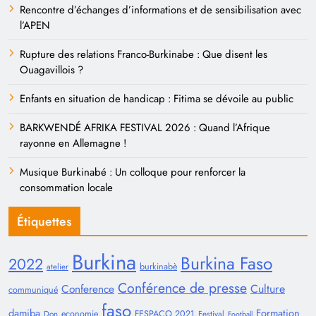
Rencontre d’échanges d’informations et de sensibilisation avec
l’APEN
Rupture des relations Franco-Burkinabe : Que disent les
Ouagavillois ?
Enfants en situation de handicap : Fitima se dévoile au public
BARKWENDÉ AFRIKA FESTIVAL 2026 : Quand l’Afrique
rayonne en Allemagne !
Musique Burkinabé : Un colloque pour renforcer la
consommation locale
Étiquettes
Burkina
Burkina Faso
2022
burkinabè
atelier
Conférence de presse
Conference
Culture
communiqué
faso
damiba
Formation
economie
FESPACO 2021
Don
Festival
Football