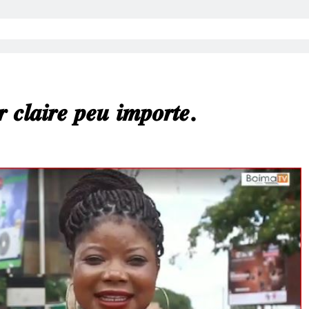
𝒓 𝒄𝒍𝒂𝒊𝒓𝒆 𝒑𝒆𝒖 𝒊𝒎𝒑𝒐𝒓𝒕𝒆.