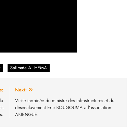

Salimata A. HEMA
s:
Next:
la
Visite inopinée du ministre des infrastructures et du
es
désenclavement Eric BOUGOUMA a l’association
s.
AKIENGUE.