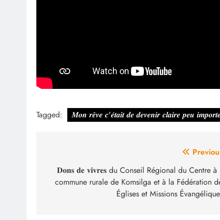
Tagged:
𝑴𝒐𝒏 𝒓𝒆̂𝒗𝒆 𝒄'𝒆́𝒕𝒂𝒊𝒕 𝒅𝒆 𝒅𝒆𝒗𝒆𝒏𝒊𝒓 𝒄𝒍𝒂𝒊𝒓𝒆 𝒑𝒆𝒖 𝒊𝒎𝒑𝒐𝒓𝒕
Navigation
Previou
de
𝐃𝐨𝐧𝐬 𝐝𝐞 𝐯𝐢𝐯𝐫𝐞𝐬 du Conseil Régional du Centre à 
commune rurale de Komsilga et à la Fédération d
l’article
Églises et Missions Évangélique