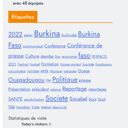
avec 48 équipes.
Étiquettes
Burkina
Burkina
2022
burkinabè
atelier
Faso
Conférence de
Conference
communiqué
faso
presse
Culture
damiba
economie
FESPACO
Don
Formation
2021
Journée
Festival
Human project
Koudougou
Football
Ouaga
ministre
micro-trottoir
MPSR
Musique
nationale
Politique
Ouagadougou
presse
PM
Reportage
Présentation
président
reportages
relance
Societe
Sonabel
SANTE
Spot
Spot
sensibilisation
voeux
Télé
transition
Visite
électricité
Statistiques de visite
Today's visitors:
0