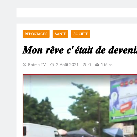
REPORTAGES
SANTÉ
SOCIÉTÉ
𝑴𝒐𝒏 𝒓𝒆̂𝒗𝒆 𝒄’𝒆́𝒕𝒂𝒊𝒕 𝒅𝒆 𝒅𝒆𝒗𝒆𝒏𝒊
Boima TV
2 Août 2021
0
1 Mins