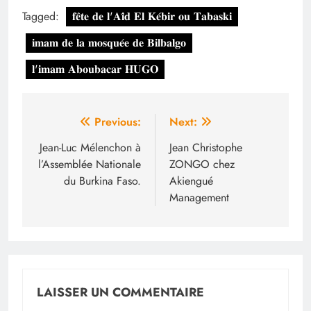
Tagged:
𝐟𝐞̂𝐭𝐞 𝐝𝐞 𝐥'𝐀𝐢̈𝐝 𝐄𝐥 𝐊𝐞́𝐛𝐢𝐫 𝐨𝐮 𝐓𝐚𝐛𝐚𝐬𝐤𝐢
𝐢𝐦𝐚𝐦 𝐝𝐞 𝐥𝐚 𝐦𝐨𝐬𝐪𝐮𝐞́𝐞 𝐝𝐞 𝐁𝐢𝐥𝐛𝐚𝐥𝐠𝐨
𝐥'𝐢𝐦𝐚𝐦 𝐀𝐛𝐨𝐮𝐛𝐚𝐜𝐚𝐫 𝐇𝐔𝐆𝐎
Navigation
Previous:
Next:
de
Jean-Luc Mélenchon à
Jean Christophe
l’Assemblée Nationale
ZONGO chez
l’article
du Burkina Faso.
Akiengué
Management
LAISSER UN COMMENTAIRE