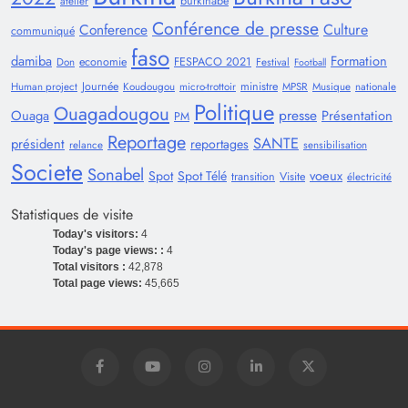
burkinabè
atelier
Conférence de presse
Conference
Culture
communiqué
faso
damiba
Formation
economie
FESPACO 2021
Don
Festival
Football
Journée
ministre
Human project
Koudougou
micro-trottoir
MPSR
Musique
nationale
Politique
Ouagadougou
presse
Ouaga
Présentation
PM
Reportage
SANTE
président
reportages
relance
sensibilisation
Societe
Sonabel
voeux
Spot
Spot Télé
transition
Visite
électricité
Statistiques de visite
Today's visitors:
4
Today's page views: :
4
Total visitors :
42,878
Total page views:
45,665