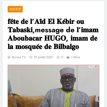
SOCIÉTÉ
𝐟𝐞̂𝐭𝐞 𝐝𝐞 𝐥’𝐀𝐢̈𝐝 𝐄𝐥 𝐊𝐞́𝐛𝐢𝐫 𝐨𝐮
𝐓𝐚𝐛𝐚𝐬𝐤𝐢,message de 𝐥’𝐢𝐦𝐚𝐦
𝐀𝐛𝐨𝐮𝐛𝐚𝐜𝐚𝐫 𝐇𝐔𝐆𝐎, 𝐢𝐦𝐚𝐦 𝐝𝐞
𝐥𝐚 𝐦𝐨𝐬𝐪𝐮𝐞́𝐞 𝐝𝐞 𝐁𝐢𝐥𝐛𝐚𝐥𝐠𝐨
Boima TV
19 Juillet 2021
0
1 Mins