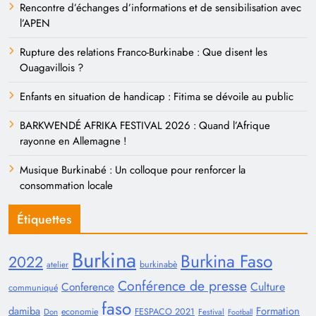
Rencontre d’échanges d’informations et de sensibilisation avec
l’APEN
Rupture des relations Franco-Burkinabe : Que disent les
Ouagavillois ?
Enfants en situation de handicap : Fitima se dévoile au public
BARKWENDÉ AFRIKA FESTIVAL 2026 : Quand l’Afrique
rayonne en Allemagne !
Musique Burkinabé : Un colloque pour renforcer la
consommation locale
Étiquettes
Burkina
Burkina Faso
2022
burkinabè
atelier
Conférence de presse
Conference
Culture
communiqué
faso
damiba
Formation
economie
FESPACO 2021
Don
Festival
Football