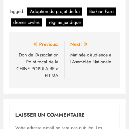
Tagged:
Adoption du projet de loi
Burkian Faso
drones civiles
régime juridique
Navigation
Previous:
Next:
de
Don de l’Association
Matinée d’audience a
Point focal de la
l’Asemblée Nationale
l’article
CHINE POPULAIRE a
FITIMA
LAISSER UN COMMENTAIRE
Votre adresse e-mail ne sera pas publiée.
Les