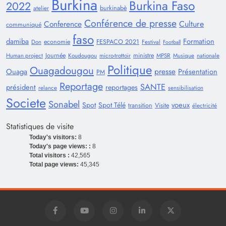
Burkina
Burkina Faso
2022
burkinabè
atelier
Conférence de presse
Conference
Culture
communiqué
faso
damiba
Formation
economie
FESPACO 2021
Don
Festival
Football
Journée
ministre
Human project
Koudougou
micro-trottoir
MPSR
Musique
nationale
Politique
Ouagadougou
presse
Ouaga
Présentation
PM
Reportage
SANTE
président
reportages
relance
sensibilisation
Societe
Sonabel
voeux
Spot
Spot Télé
transition
Visite
électricité
Statistiques de visite
Today's visitors:
8
Today's page views: :
8
Total visitors :
42,565
Total page views:
45,345