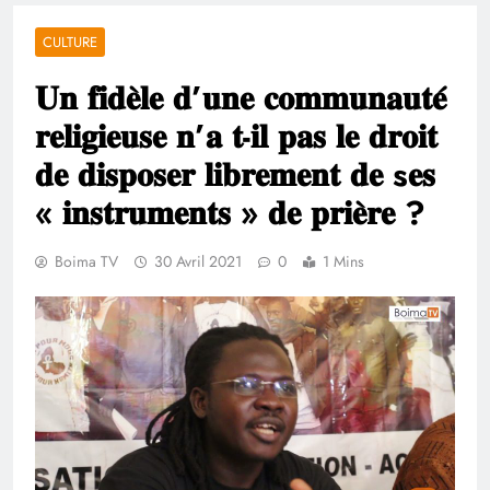
CULTURE
𝐔𝐧 𝐟𝐢𝐝𝐞̀𝐥𝐞 𝐝’𝐮𝐧𝐞 𝐜𝐨𝐦𝐦𝐮𝐧𝐚𝐮𝐭𝐞́
𝐫𝐞𝐥𝐢𝐠𝐢𝐞𝐮𝐬𝐞 𝐧’𝐚 𝐭-𝐢𝐥 𝐩𝐚𝐬 𝐥𝐞 𝐝𝐫𝐨𝐢𝐭
𝐝𝐞 𝐝𝐢𝐬𝐩𝐨𝐬𝐞𝐫 𝐥𝐢𝐛𝐫𝐞𝐦𝐞𝐧𝐭 𝐝𝐞 s𝐞𝐬
« 𝐢𝐧𝐬𝐭𝐫𝐮𝐦𝐞𝐧𝐭𝐬 » 𝐝𝐞 𝐩𝐫𝐢𝐞̀𝐫𝐞 ?
Boima TV
30 Avril 2021
0
1 Mins