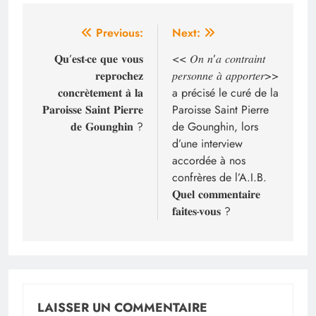
Navigation
Previous:
Next:
de
𝐐𝐮’𝐞𝐬𝐭-𝐜𝐞 𝐪𝐮𝐞 𝐯𝐨𝐮𝐬
<< 𝑂𝑛 𝑛’𝑎 𝑐𝑜𝑛𝑡𝑟𝑎𝑖𝑛𝑡
𝐫𝐞𝐩𝐫𝐨𝐜𝐡𝐞𝐳
𝑝𝑒𝑟𝑠𝑜𝑛𝑛𝑒 𝑎̀ 𝑎𝑝𝑝𝑜𝑟𝑡𝑒𝑟>>
l’article
𝐜𝐨𝐧𝐜𝐫𝐞̀𝐭𝐞𝐦𝐞𝐧𝐭 𝐚̀ 𝐥𝐚
a précisé le curé de la
𝐏𝐚𝐫𝐨𝐢𝐬𝐬𝐞 𝐒𝐚𝐢𝐧𝐭 𝐏𝐢𝐞𝐫𝐫𝐞
Paroisse Saint Pierre
𝐝𝐞 𝐆𝐨𝐮𝐧𝐠𝐡𝐢𝐧 ?
de Gounghin, lors
d’une interview
accordée à nos
confrères de l’A.I.B.
𝐐𝐮𝐞𝐥 𝐜𝐨𝐦𝐦𝐞𝐧𝐭𝐚𝐢𝐫𝐞
𝐟𝐚𝐢𝐭𝐞𝐬-𝐯𝐨𝐮𝐬 ?
LAISSER UN COMMENTAIRE