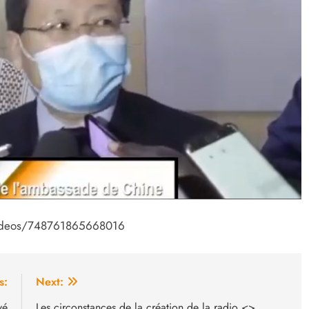
ideos/748761865668016
s:
Next:
vé
Les circonstances de la création de la radio <
>