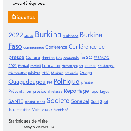
avec 48 équipes.
Étiquettes
Burkina
Burkina
2022
burkinabè
atelier
Faso
Conférence de
Conference
communiqué
faso
presse
Culture
damiba
economie
FESPACO
Don
Formation
2021
Journée
Festival
Human project
Koudougou
Football
Ouaga
ministre
micro-trottoir
MPSR
Musique
nationale
Politique
Ouagadougou
presse
PM
Reportage
Présentation
président
reportages
relance
Societe
Sonabel
SANTE
Spot
Spot
sensibilisation
voeux
Télé
transition
Visite
électricité
Statistiques de visite
Today's visitors:
14