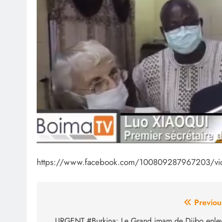
https://www.facebook.com/100809287967203/v
Navigation
Previou
URGENT #Burkina: Le Grand imam de Djibo enle