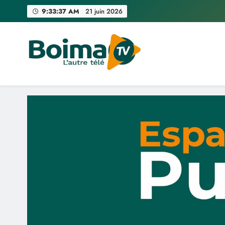
Skip
9:33:38 AM
21 juin 2026
to
content
Boima TV
L'Autre Télé