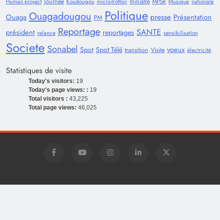
Journée
ministre
Human project
Koudougou
micro-trottoir
MPSR
Musique
nationale
Politique
Ouagadougou
presse
Ouaga
Présentation
PM
Reportage
SANTE
président
reportages
relance
sensibilisation
Societe
Sonabel
voeux
Spot
Spot Télé
transition
Visite
électricité
Statistiques de visite
Today's visitors:
19
Today's page views: :
19
Total visitors :
43,225
Total page views:
46,025