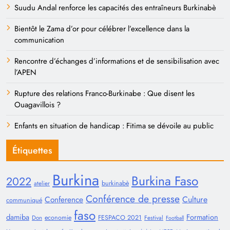
Suudu Andal renforce les capacités des entraîneurs Burkinabè
Bientôt le Zama d’or pour célébrer l’excellence dans la
communication
Rencontre d’échanges d’informations et de sensibilisation avec
l’APEN
Rupture des relations Franco-Burkinabe : Que disent les
Ouagavillois ?
Enfants en situation de handicap : Fitima se dévoile au public
Étiquettes
Burkina
Burkina Faso
2022
burkinabè
atelier
Conférence de presse
Conference
Culture
communiqué
faso
damiba
Formation
economie
FESPACO 2021
Don
Festival
Football