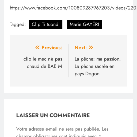
https://www.facebook.com/100809287967203/videos/22
Tagged:
Clip Ti tuondi
Marie GAYÉRI
Navigation
Previous:
Next:
de
clip le mec n’a pas
La pêche: ma passion.
chaud de BAB M
La pêche sacrée en
l’article
pays Dogon
LAISSER UN COMMENTAIRE
Votre adresse e-mail ne sera pas publiée.
Les
champs obligatoires sont indiqués avec
*