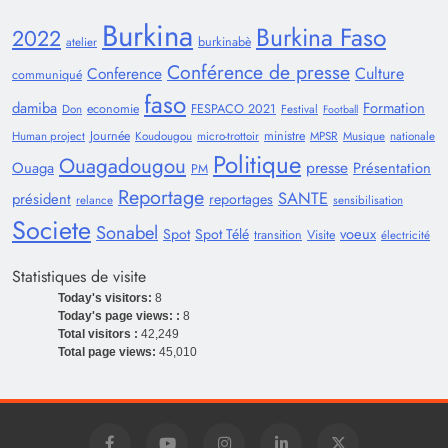
Burkina
Burkina Faso
2022
burkinabè
atelier
Conférence de presse
Conference
Culture
communiqué
faso
damiba
Formation
economie
FESPACO 2021
Don
Festival
Football
Journée
ministre
Human project
Koudougou
micro-trottoir
MPSR
Musique
nationale
Politique
Ouagadougou
presse
Ouaga
Présentation
PM
Reportage
SANTE
président
reportages
relance
sensibilisation
Societe
Sonabel
voeux
Spot
Spot Télé
transition
Visite
électricité
Statistiques de visite
Today's visitors:
8
Today's page views: :
8
Total visitors :
42,249
Total page views:
45,010