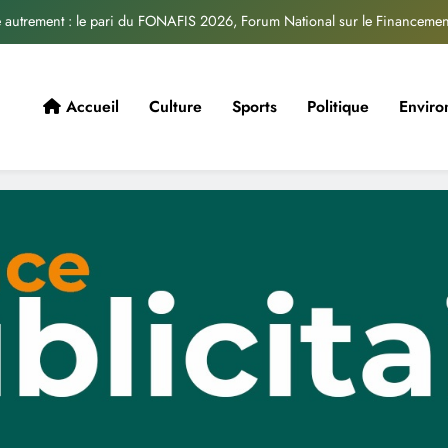
é autrement : le pari du FONAFIS 2026, Forum National sur le Financemen
Un forum national pour repenser le financement de la santé au
Rencontre entre les directeurs de la cinématographie de l’UEMOA e
Accueil
Culture
Sports
Politique
Envir
L’AFSUD organise une table ronde au profit
é autrement : le pari du FONAFIS 2026, Forum National sur le Financemen
Un forum national pour repenser le financement de la santé au
Rencontre entre les directeurs de la cinématographie de l’UEMOA e