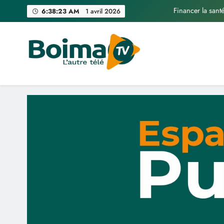
Skip
Financer la sant
6:38:24 AM
1 avril 2026
to
content
Boima TV
L'Autre Télé
Financer la sant