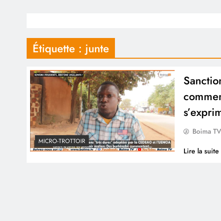
Étiquette :
junte
Sanctio
comment
s’expri
Boima T
MICRO-TROTTOIR
Lire la suite