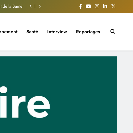
t de la Santé
 Burkina Faso
t de Conakry
onnement
Santé
Interview
Reportages
 des femmes.
t de la Santé
 Burkina Faso
t de Conakry