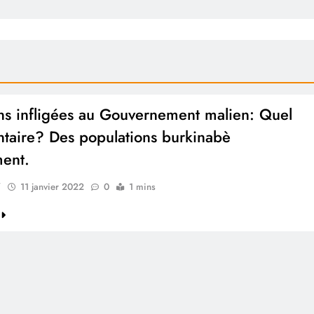
ns infligées au Gouvernement malien: Quel
aire? Des populations burkinabè
ment.
V
11 janvier 2022
0
1 mins