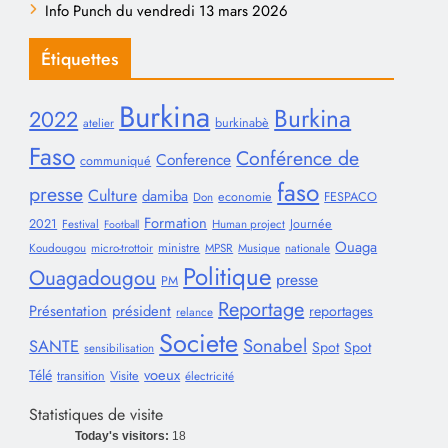
Info Punch du vendredi 13 mars 2026
Étiquettes
Burkina
Burkina
2022
burkinabè
atelier
Faso
Conférence de
Conference
communiqué
faso
presse
Culture
damiba
economie
FESPACO
Don
Formation
2021
Journée
Festival
Human project
Football
Ouaga
ministre
Koudougou
micro-trottoir
MPSR
Musique
nationale
Politique
Ouagadougou
presse
PM
Reportage
Présentation
président
reportages
relance
Societe
Sonabel
SANTE
Spot
Spot
sensibilisation
voeux
Télé
transition
Visite
électricité
Statistiques de visite
Today's visitors:
18